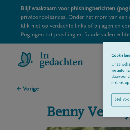
Blijf waakzaam voor phishingberichten (pogi
privécondoléances. Onder het mom van een c
Klik niet op verdachte links of bijlagen en 
Pogingen tot phishing en fraude vallen echter
Cookie ken
Onze websi
we automati
daarvoor v
met het ops
← Vorige
Stel voo
Benny
Verduy