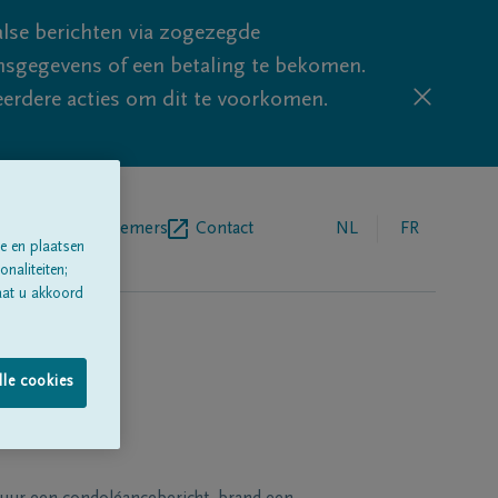
lse berichten via zogezegde
sgegevens of een betaling te bekomen.
eerdere acties om dit te voorkomen.
egrafenisondernemers
Contact
NL
FR
e en plaatsen
naliteiten;
aat u akkoord
lle cookies