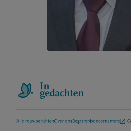
Alle rouwberichten
Over ons
Begrafenisondernemers
C