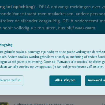
ng tot oplichting) -
DELA ontvangt meldingen over va
ondoléance tracht men mailadressen, andere persoon
controleer de afzender zorgvuldig. DELA onderneemt m
 nooit volledig uit te sluiten, dus blijf waakzaam.
nisgeving
Alle rouwberichten
Over ons
B
te gebruikt cookies. Sommige zijn nodig voor de goede werking van de websit
sch. Andere cookies worden gebruikt voor analyse, marketing of andere functio
ragen we wél jouw toestemming. Door op “Aanvaard alle cookies” te klikken g
laan van alle cookies op uw apparaat. Je kan ook je voorkeuren zelf instellen.
rkeuren zelf in
Alles afwijzen
Aanvaard a
ckt