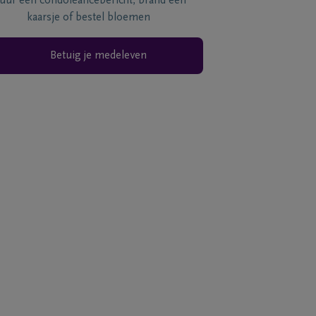
tuur een condoléancebericht, brand een
kaarsje of bestel bloemen
Betuig je medeleven