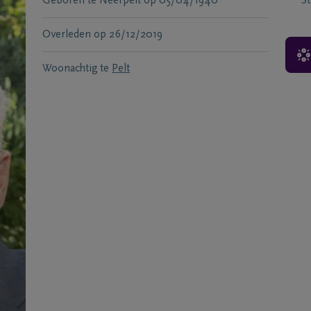
Geboren te
Neerpelt
op
05/04/1940
S
Overleden
op
26/12/2019
Woonachtig te
Pelt