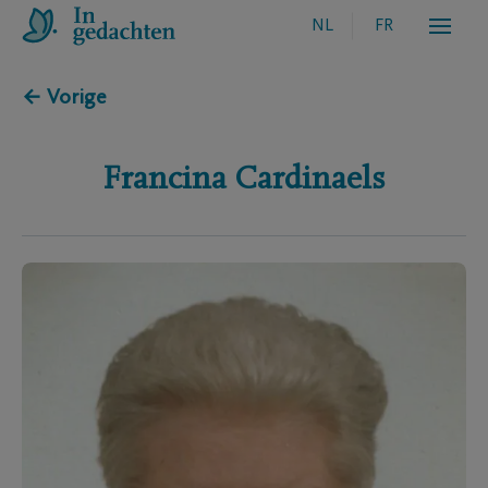
NL
FR
← Vorige
Francina
Cardinaels