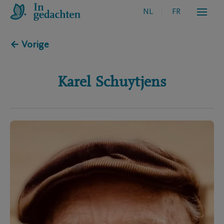
NL
FR
← Vorige
Karel
Schuytjens