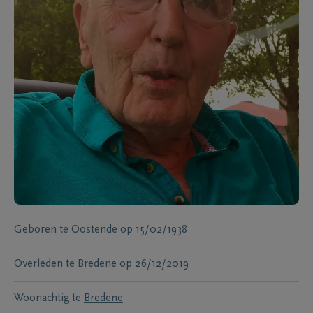
Geboren te
Oostende
op
15/02/1938
Overleden te
Bredene
op
26/12/2019
Woonachtig te
Bredene