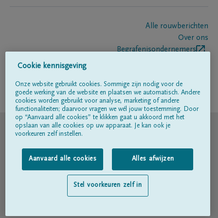
Alle rouwberichten
Over ons
Begrafenisondernemers
Contact
Cookie kennisgeving
Onze website gebruikt cookies. Sommige zijn nodig voor de
goede werking van de website en plaatsen we automatisch. Andere
Volg ons op
cookies worden gebruikt voor analyse, marketing of andere
functionaliteiten; daarvoor vragen we wél jouw toestemming. Door
op “Aanvaard alle cookies” te klikken gaat u akkoord met het
© DELA
opslaan van alle cookies op uw apparaat. Je kan ook je
voorkeuren zelf instellen.
Gebruiksvoorwaarden
Aanvaard alle cookies
Alles afwijzen
Privacyverklaring
Stel voorkeuren zelf in
Toegankelijkheidsverklaring
Cookiebeleid