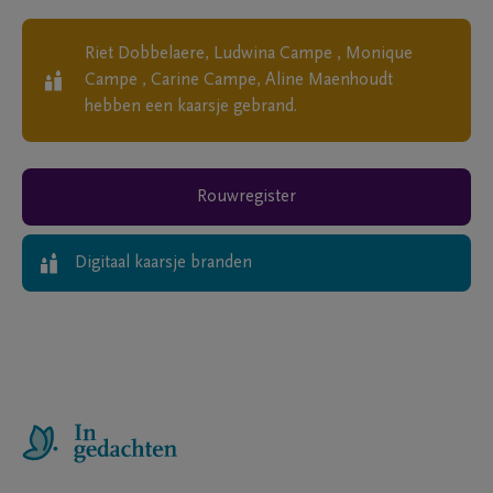
Riet Dobbelaere, Ludwina Campe , Monique
Campe , Carine Campe, Aline Maenhoudt
hebben een kaarsje gebrand.
Rouwregister
Digitaal kaarsje branden