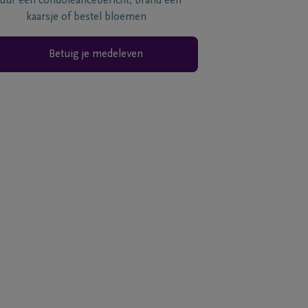
tuur een condoléancebericht, brand een
kaarsje of bestel bloemen
Betuig je medeleven