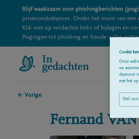
Blijf waakzaam voor phishingberichten (pogi
privécondoléances. Onder het mom van een c
Klik niet op verdachte links of bijlagen en 
Pogingen tot phishing en fraude vallen echter
Cookie ken
Onze websi
we automati
daarvoor v
met het ops
← Vorige
Stel voo
Fernand
VAN