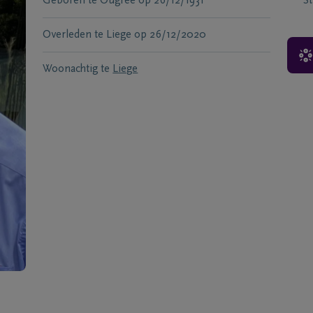
Geboren te
Ougree
op
26/12/1931
S
Overleden te
Liege
op
26/12/2020
Woonachtig te
Liege