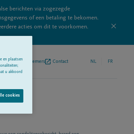
lse berichten via zogezegde
sgegevens of een betaling te bekomen.
eerdere acties om dit te voorkomen.
e en plaatsen
egrafenisondernemers
Contact
NL
FR
naliteiten;
aat u akkoord
lle cookies