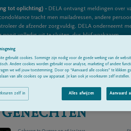
ng tot oplichting) -
DELA ontvangt meldingen over va
ondoléance tracht men mailadressen, andere persoon
controleer de afzender zorgvuldig. DELA onderneemt m
 nooit volledig uit te sluiten, dus blijf waakzaam.
nisgeving
te gebruikt cookies. Sommige zijn nodig voor de goede werking van de websit
Alle rouwberichten
Over ons
B
sch. Andere cookies worden gebruikt voor analyse, marketing of andere functio
ragen we wél jouw toestemming. Door op “Aanvaard alle cookies” te klikken g
laan van alle cookies op uw apparaat. Je kan ook je voorkeuren zelf instellen.
rkeuren zelf in
Alles afwijzen
Aanvaard a
 GENECHTEN