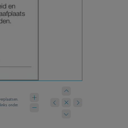
verplaatsen.
links onder.