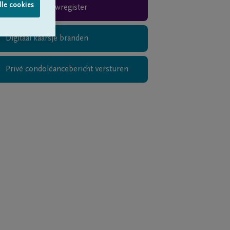
lle cookies
Rouwregister
Digitaal kaarsje branden
Privé condoléancebericht versturen