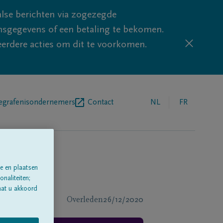
lse berichten via zogezegde
sgegevens of een betaling te bekomen.
eerdere acties om dit te voorkomen.
egrafenisondernemers
Contact
NL
FR
e en plaatsen
naliteiten;
aat u akkoord
Overleden
26/12/2020