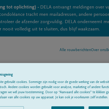
ng tot oplichting) -
DELA ontvangt meldingen over va
ondoléance tracht men mailadressen, andere persoon
controleer de afzender zorgvuldig. DELA onderneemt m
 nooit volledig uit te sluiten, dus blijf waakzaam.
Alle rouwberichten
Over ons
B
nisgeving
te gebruikt cookies. Sommige zijn nodig voor de goede werking van de websit
sch. Andere cookies worden gebruikt voor analyse, marketing of andere functio
n
ragen we wél jouw toestemming. Door op “Aanvaard alle cookies” te klikken g
laan van alle cookies op uw apparaat. Je kan ook je voorkeuren zelf instellen.