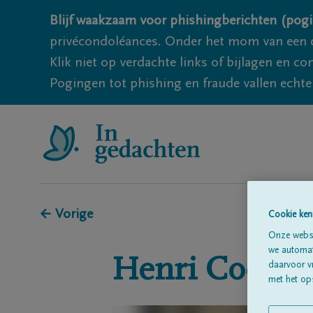
Blijf waakzaam voor phishingberichten (pogi
privécondoléances. Onder het mom van een c
Klik niet op verdachte links of bijlagen en 
Pogingen tot phishing en fraude vallen echter
← Vorige
Cookie ken
Onze websi
we automati
Henri
Coene
daarvoor v
met het ops