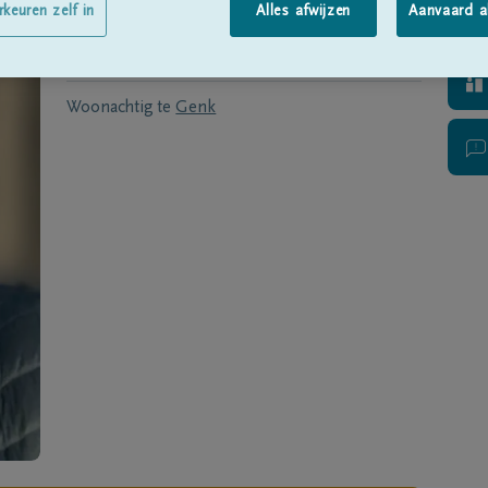
Geboren te
Genk
op
19/10/1954
rkeuren zelf in
Alles afwijzen
Aanvaard a
Overleden te
Genk
op
26/12/2020
Woonachtig te
Genk