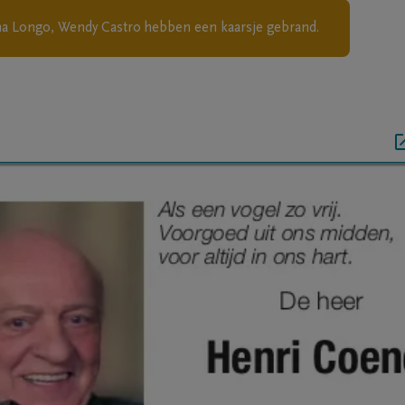
nna Longo, Wendy Castro
hebben een kaarsje gebrand.