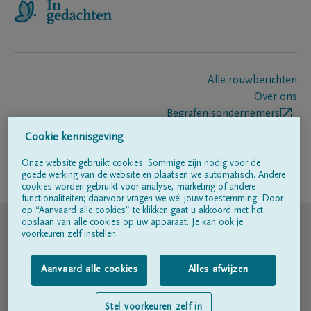
Alle rouwberichten
Over ons
Begrafenisondernemers
Contact
Cookie kennisgeving
Onze website gebruikt cookies. Sommige zijn nodig voor de
goede werking van de website en plaatsen we automatisch. Andere
Volg ons op
cookies worden gebruikt voor analyse, marketing of andere
functionaliteiten; daarvoor vragen we wél jouw toestemming. Door
op “Aanvaard alle cookies” te klikken gaat u akkoord met het
© DELA
opslaan van alle cookies op uw apparaat. Je kan ook je
voorkeuren zelf instellen.
Gebruiksvoorwaarden
Aanvaard alle cookies
Alles afwijzen
Privacyverklaring
Stel voorkeuren zelf in