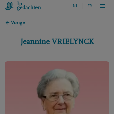
NL
FR
← Vorige
Jeannine
VRIELYNCK