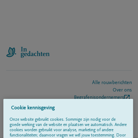
Alle rouwberichten
Over ons
Begrafenisondernemers
Contact
Cookie kennisgeving
Onze website gebruikt cookies. Sommige zijn nodig voor de
goede werking van de website en plaatsen we automatisch. Andere
Volg ons op
cookies worden gebruikt voor analyse, marketing of andere
functionaliteiten; daarvoor vragen we wél jouw toestemming. Door