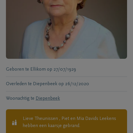
Geboren te
Ellikom
op
27/07/1929
Overleden te
Diepenbeek
op
26/12/2020
Woonachtig te
Diepenbeek
Lieve Theunissen , Piet en Mia Davids Leekens
hebben een kaarsje gebrand.