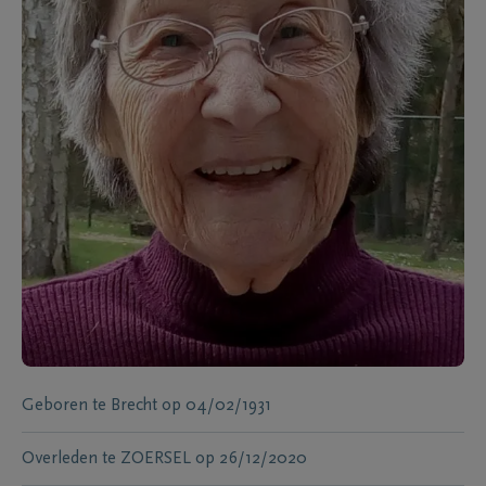
Geboren te
Brecht
op
04/02/1931
Overleden te
ZOERSEL
op
26/12/2020