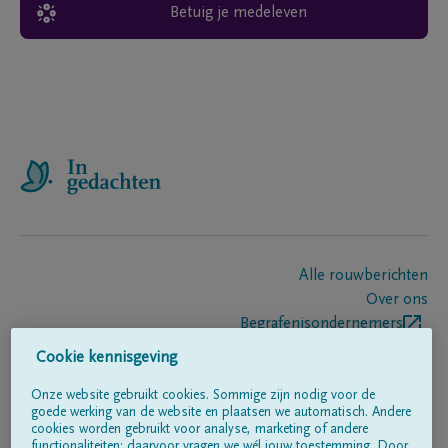
Betuig je medeleven
Alle rouwberichten
Over ons
Begrafenisondernemers
Contact
Cookie kennisgeving
Onze website gebruikt cookies. Sommige zijn nodig voor de
goede werking van de website en plaatsen we automatisch. Andere
Volg ons op
cookies worden gebruikt voor analyse, marketing of andere
functionaliteiten; daarvoor vragen we wél jouw toestemming. Door