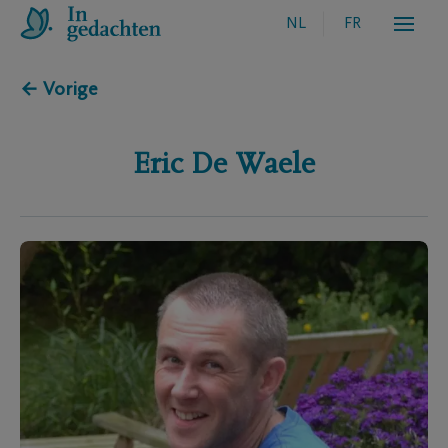
NL
FR
← Vorige
Eric
De Waele