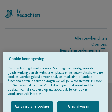
Alle rouwberichten
Over ons
Begrafenisondernemers
Contact
Cookie kennisgeving
Onze website gebruikt cookies. Sommige zijn nodig voor de
goede werking van de website en plaatsen we automatisch. Andere
Volg ons op
cookies worden gebruikt voor analyse, marketing of andere
functionaliteiten; daarvoor vragen we wél jouw toestemming. Door
op “Aanvaard alle cookies” te klikken gaat u akkoord met het
© DELA
opslaan van alle cookies op uw apparaat. Je kan ook je
voorkeuren zelf instellen.
Gebruiksvoorwaarden
Aanvaard alle cookies
Alles afwijzen