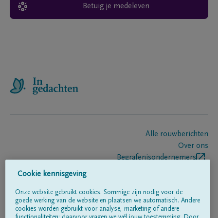
Betuig je medeleven
Alle rouwberichten
Over ons
Begrafenisondernemers
Contact
Cookie kennisgeving
Onze website gebruikt cookies. Sommige zijn nodig voor de
goede werking van de website en plaatsen we automatisch. Andere
Volg ons op
cookies worden gebruikt voor analyse, marketing of andere
functionaliteiten; daarvoor vragen we wél jouw toestemming. Door