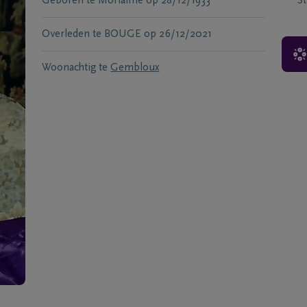
Geboren te
Morialme
op
28/12/1933
S
Overleden te
BOUGE
op
26/12/2021
Woonachtig te
Gembloux