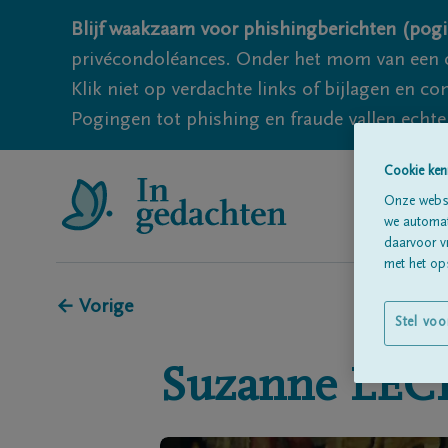
Blijf waakzaam voor phishingberichten (pogi
privécondoléances. Onder het mom van een c
Klik niet op verdachte links of bijlagen en 
Pogingen tot phishing en fraude vallen echter
Cookie ken
Onze websi
we automati
daarvoor v
met het ops
← Vorige
Stel voo
Suzanne
LEC