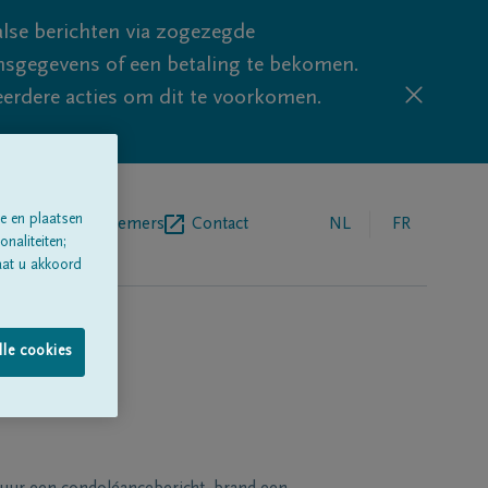
lse berichten via zogezegde
sgegevens of een betaling te bekomen.
eerdere acties om dit te voorkomen.
e en plaatsen
egrafenisondernemers
Contact
NL
FR
naliteiten;
aat u akkoord
lle cookies