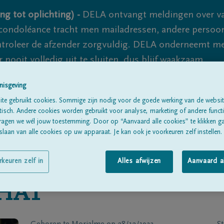
ng tot oplichting) -
DELA ontvangt meldingen over va
ondoléance tracht men mailadressen, andere persoon
controleer de afzender zorgvuldig. DELA onderneemt m
 nooit volledig uit te sluiten, dus blijf waakzaam.
nisgeving
te gebruikt cookies. Sommige zijn nodig voor de goede werking van de websit
Alle rouwberichten
Over ons
B
sch. Andere cookies worden gebruikt voor analyse, marketing of andere functio
ragen we wél jouw toestemming. Door op “Aanvaard alle cookies” te klikken g
laan van alle cookies op uw apparaat. Je kan ook je voorkeuren zelf instellen.
rkeuren zelf in
Alles afwijzen
Aanvaard a
HAT