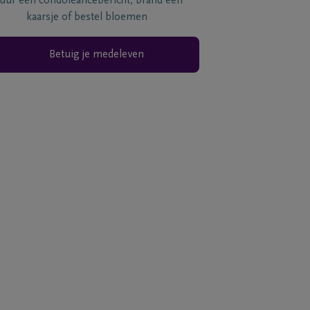
tuur een condoléancebericht, brand een
kaarsje of bestel bloemen
Betuig je medeleven