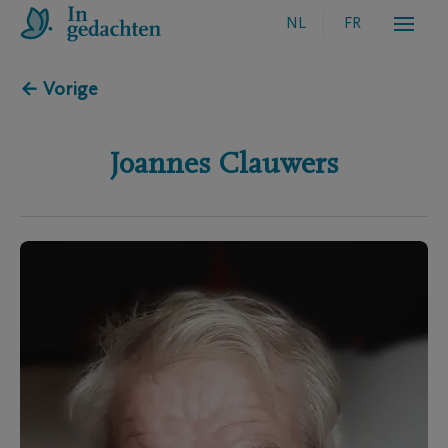
NL
FR
← Vorige
Joannes
Clauwers