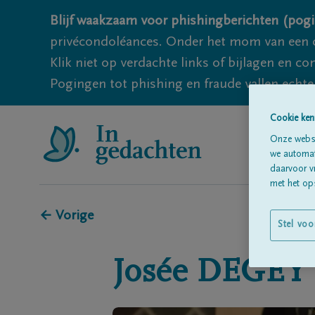
Blijf waakzaam voor phishingberichten (pogi
privécondoléances. Onder het mom van een c
Klik niet op verdachte links of bijlagen en 
Pogingen tot phishing en fraude vallen echter
Cookie ken
Onze websi
we automati
daarvoor v
met het ops
← Vorige
Stel voo
Josée
DEGEY