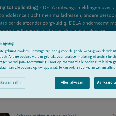
ng tot oplichting) -
DELA ontvangt meldingen over va
ondoléance tracht men mailadressen, andere persoon
controleer de afzender zorgvuldig. DELA onderneemt m
 nooit volledig uit te sluiten, dus blijf waakzaam.
nisgeving
te gebruikt cookies. Sommige zijn nodig voor de goede werking van de websit
Alle rouwberichten
Over ons
B
sch. Andere cookies worden gebruikt voor analyse, marketing of andere functio
ragen we wél jouw toestemming. Door op “Aanvaard alle cookies” te klikken g
laan van alle cookies op uw apparaat. Je kan ook je voorkeuren zelf instellen.
rkeuren zelf in
Alles afwijzen
Aanvaard a