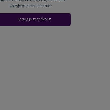
tuur een condoléancebericht, brand een
kaarsje of bestel bloemen
Betuig je medeleven