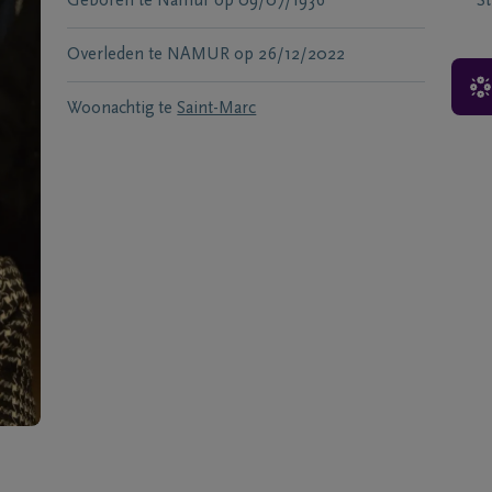
Geboren te
Namur
op
09/07/1936
S
Overleden te
NAMUR
op
26/12/2022
Woonachtig te
Saint-Marc