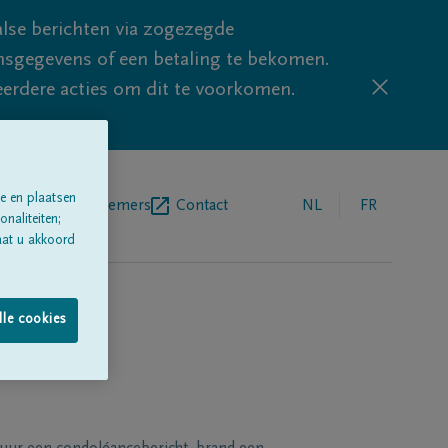
lse berichten via zogezegde
sgegevens of een betaling te bekomen.
eerdere acties om dit te voorkomen.
e en plaatsen
egrafenisondernemers
Contact
NL
FR
naliteiten;
aat u akkoord
lle cookies