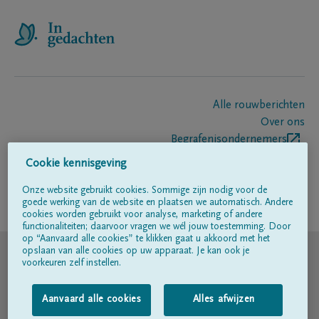
Alle rouwberichten
Over ons
Begrafenisondernemers
Contact
Cookie kennisgeving
Onze website gebruikt cookies. Sommige zijn nodig voor de
goede werking van de website en plaatsen we automatisch. Andere
Volg ons op
cookies worden gebruikt voor analyse, marketing of andere
functionaliteiten; daarvoor vragen we wél jouw toestemming. Door
op “Aanvaard alle cookies” te klikken gaat u akkoord met het
© DELA
opslaan van alle cookies op uw apparaat. Je kan ook je
voorkeuren zelf instellen.
Gebruiksvoorwaarden
Aanvaard alle cookies
Alles afwijzen
Privacyverklaring