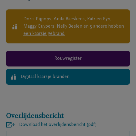
Doris Pijpops, Anita Baeskens, Katrien Byn,
Maggy Cuypers, Nelly Beelen
en
5
andere
hebben
een kaarsje gebrand.
Rouwregister
Digitaal kaarsje branden
Overlijdensbericht
Download het overlijdensbericht (pdf)