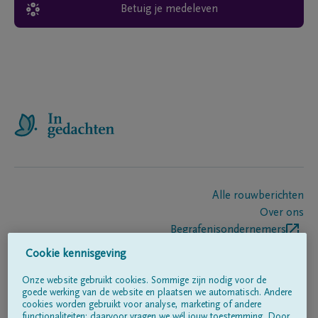
Betuig je medeleven
Alle rouwberichten
Over ons
Begrafenisondernemers
Contact
Cookie kennisgeving
Onze website gebruikt cookies. Sommige zijn nodig voor de
goede werking van de website en plaatsen we automatisch. Andere
Volg ons op
cookies worden gebruikt voor analyse, marketing of andere
functionaliteiten; daarvoor vragen we wél jouw toestemming. Door