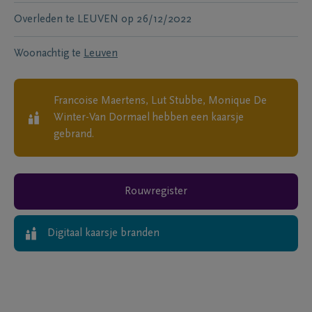
Overleden te
LEUVEN
op
26/12/2022
Woonachtig te
Leuven
Francoise Maertens, Lut Stubbe, Monique De
Winter-Van Dormael
hebben een kaarsje
gebrand.
Rouwregister
Digitaal kaarsje branden