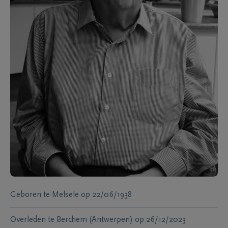
Geboren te
Melsele
op
22/06/1938
Overleden te
Berchem (Antwerpen)
op
26/12/2023