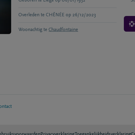
Geboren te
Liège
op
06/01/1932
S
Overleden te
CHÊNÉE
op
26/12/2023
Woonachtig te
Chaudfontaine
ontact
bruiksvoorwaarden
Privacyverklaring
Toegankelijkheidsverklaring
C