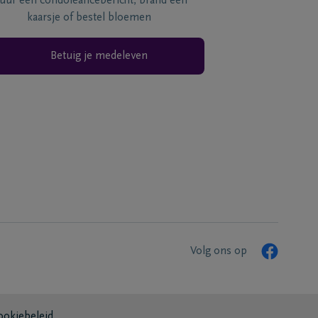
tuur een condoléancebericht, brand een
kaarsje of bestel bloemen
Betuig je medeleven
Volg ons op
ookiebeleid