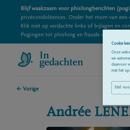
Blijf waakzaam voor phishingberichten (pogi
privécondoléances. Onder het mom van een c
Klik niet op verdachte links of bijlagen en 
Pogingen tot phishing en fraude vallen echter
Cookie ken
Onze websi
we automati
daarvoor v
met het ops
Stel voo
← Vorige
Andrée
LENE