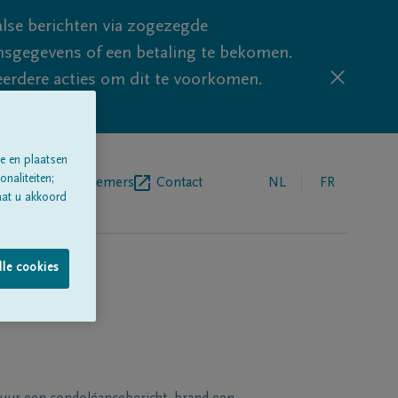
lse berichten via zogezegde
sgegevens of een betaling te bekomen.
eerdere acties om dit te voorkomen.
e en plaatsen
naliteiten;
egrafenisondernemers
Contact
NL
FR
aat u akkoord
lle cookies