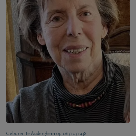
Geboren te
Auderghem
op
06/10/1938