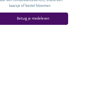
tuur een condoléancebericht, brand een
kaarsje of bestel bloemen
Betuig je medeleven