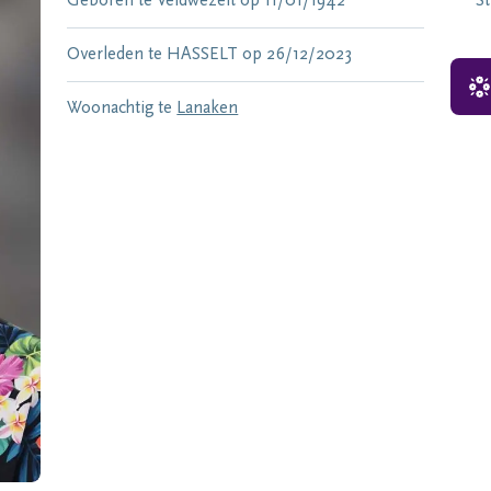
Geboren te
Veldwezelt
op
11/01/1942
S
Overleden te
HASSELT
op
26/12/2023
Woonachtig te
Lanaken