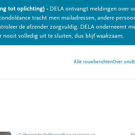
ng tot oplichting) -
DELA ontvangt meldingen over va
ondoléance tracht men mailadressen, andere persoon
controleer de afzender zorgvuldig. DELA onderneemt m
 nooit volledig uit te sluiten, dus blijf waakzaam.
Alle rouwberichten
Over ons
B