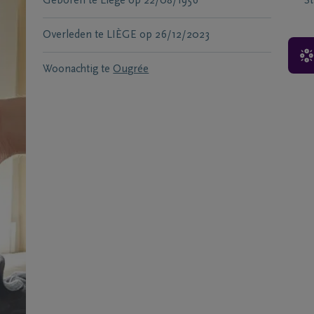
Geboren te
Liège
op
22/08/1956
S
Overleden te
LIÈGE
op
26/12/2023
Woonachtig te
Ougrée