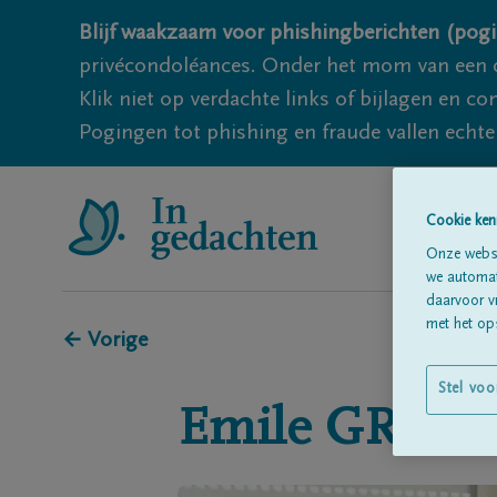
Blijf waakzaam voor phishingberichten (pogi
privécondoléances. Onder het mom van een c
Klik niet op verdachte links of bijlagen en 
Pogingen tot phishing en fraude vallen echter
Cookie ken
Onze websi
we automati
daarvoor v
met het ops
← Vorige
Stel voo
Emile
GRAN