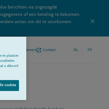
lse berichten via zogezegde
sgegevens of een betaling te bekomen.
eerdere acties om dit te voorkomen.
egrafenisondernemers
Contact
NL
FR
e en plaatsen
naliteiten;
aat u akkoord
lle cookies