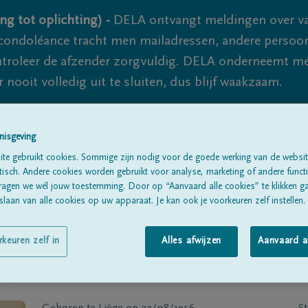
ng tot oplichting) -
DELA ontvangt meldingen over va
ondoléance tracht men mailadressen, andere persoon
controleer de afzender zorgvuldig. DELA onderneemt m
 nooit volledig uit te sluiten, dus blijf waakzaam.
nisgeving
Alle rouwberichten
Over ons
B
te gebruikt cookies. Sommige zijn nodig voor de goede werking van de websit
sch. Andere cookies worden gebruikt voor analyse, marketing of andere functio
ragen we wél jouw toestemming. Door op “Aanvaard alle cookies” te klikken g
laan van alle cookies op uw apparaat. Je kan ook je voorkeuren zelf instellen.
rkeuren zelf in
Alles afwijzen
Aanvaard a
DJEAN