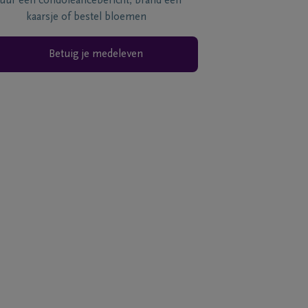
tuur een condoléancebericht, brand een
kaarsje of bestel bloemen
Betuig je medeleven