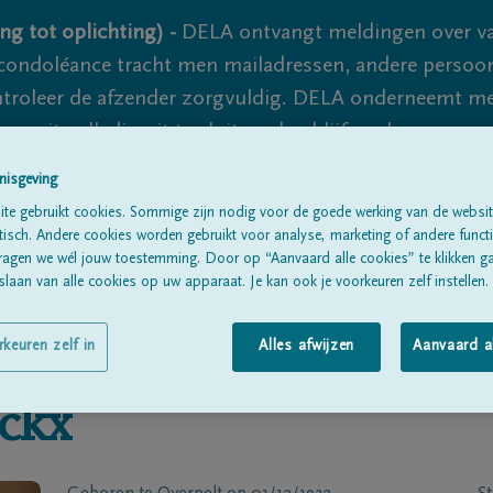
ng tot oplichting) -
DELA ontvangt meldingen over va
ondoléance tracht men mailadressen, andere persoon
controleer de afzender zorgvuldig. DELA onderneemt m
 nooit volledig uit te sluiten, dus blijf waakzaam.
nisgeving
te gebruikt cookies. Sommige zijn nodig voor de goede werking van de websit
Alle rouwberichten
Over ons
B
sch. Andere cookies worden gebruikt voor analyse, marketing of andere functio
ragen we wél jouw toestemming. Door op “Aanvaard alle cookies” te klikken g
laan van alle cookies op uw apparaat. Je kan ook je voorkeuren zelf instellen.
rkeuren zelf in
Alles afwijzen
Aanvaard a
ckx