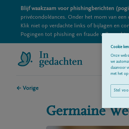
Blijf waakzaam voor phishingberichten (pogi
privécondoléances. Onder het mom van een c
Klik niet op verdachte links of bijlagen en 
Pogingen tot phishing en fraude vallen echter
Cookie ken
Onze websi
we automati
daarvoor v
met het ops
← Vorige
Stel voo
Germaine
We