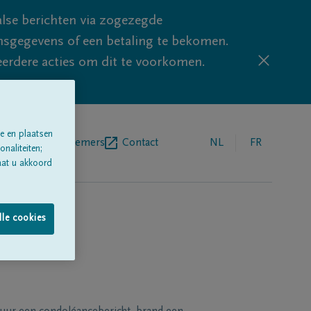
lse berichten via zogezegde
sgegevens of een betaling te bekomen.
eerdere acties om dit te voorkomen.
e en plaatsen
egrafenisondernemers
Contact
NL
FR
naliteiten;
aat u akkoord
lle cookies