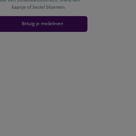
tuur een condoléancebericht, brand een
kaarsje of bestel bloemen
Betuig je medeleven