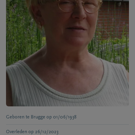
Geboren te
Brugge
op
01/06/1938
Overleden
op
26/12/2023