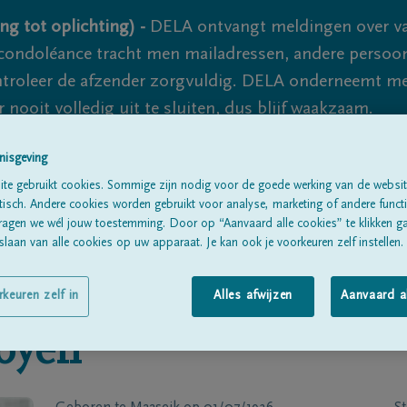
ng tot oplichting) -
DELA ontvangt meldingen over va
ondoléance tracht men mailadressen, andere persoon
controleer de afzender zorgvuldig. DELA onderneemt m
 nooit volledig uit te sluiten, dus blijf waakzaam.
nisgeving
Alle rouwberichten
Over ons
B
te gebruikt cookies. Sommige zijn nodig voor de goede werking van de websit
sch. Andere cookies worden gebruikt voor analyse, marketing of andere functio
ragen we wél jouw toestemming. Door op “Aanvaard alle cookies” te klikken g
laan van alle cookies op uw apparaat. Je kan ook je voorkeuren zelf instellen.
rkeuren zelf in
Alles afwijzen
Aanvaard a
oyen