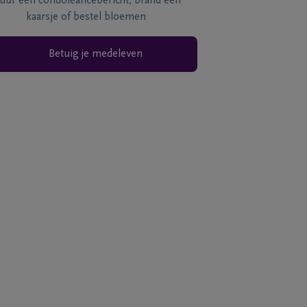
tuur een condoléancebericht, brand een
kaarsje of bestel bloemen
Betuig je medeleven