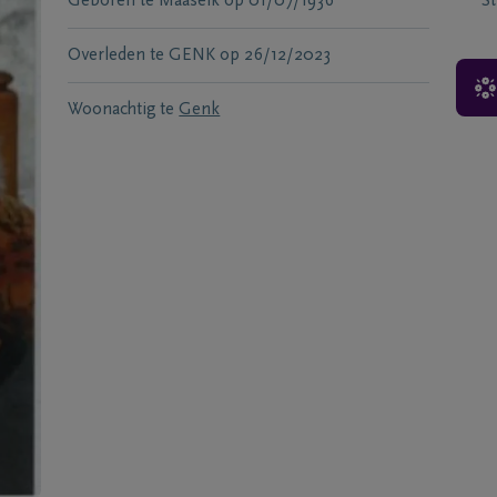
Geboren te
Maaseik
op
01/07/1936
S
Overleden te
GENK
op
26/12/2023
Woonachtig te
Genk