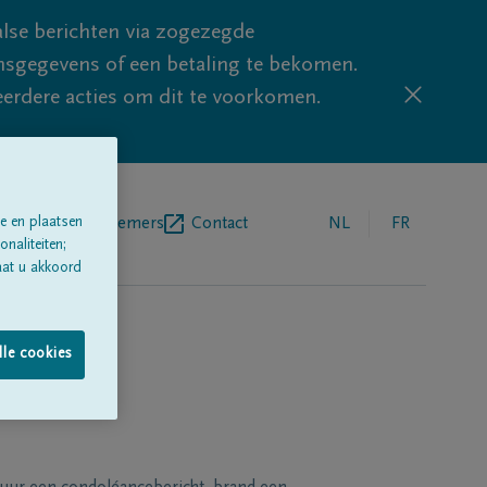
lse berichten via zogezegde
sgegevens of een betaling te bekomen.
eerdere acties om dit te voorkomen.
egrafenisondernemers
Contact
NL
FR
e en plaatsen
naliteiten;
aat u akkoord
lle cookies