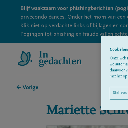
Blijf waakzaam voor phishingberichten (pogi
privécondoléances. Onder het mom van een c
Klik niet op verdachte links of bijlagen en 
Pogingen tot phishing en fraude vallen echter
Cookie ken
Onze websi
we automati
daarvoor v
met het ops
← Vorige
Stel voo
Mariette
Schr