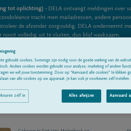
ng tot oplichting) -
DELA ontvangt meldingen over va
ondoléance tracht men mailadressen, andere persoon
controleer de afzender zorgvuldig. DELA onderneemt m
 nooit volledig uit te sluiten, dus blijf waakzaam.
nisgeving
Alle rouwberichten
Over ons
B
te gebruikt cookies. Sommige zijn nodig voor de goede werking van de websit
sch. Andere cookies worden gebruikt voor analyse, marketing of andere functio
ragen we wél jouw toestemming. Door op “Aanvaard alle cookies” te klikken g
laan van alle cookies op uw apparaat. Je kan ook je voorkeuren zelf instellen.
rkeuren zelf in
Alles afwijzen
Aanvaard a