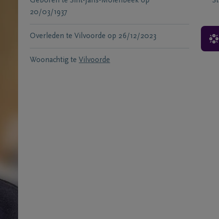
Geboren te
Sint-Jans-Molenbeek
op
S
20/03/1937
Overleden te
Vilvoorde
op
26/12/2023
Woonachtig te
Vilvoorde