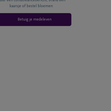
tuur een condoléancebericht, brand een
kaarsje of bestel bloemen
Betuig je medeleven