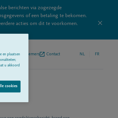
lse berichten via zogezegde
sgegevens of een betaling te bekomen.
eerdere acties om dit te voorkomen.
egrafenisondernemers
Contact
NL
FR
e en plaatsen
naliteiten;
aat u akkoord
lle cookies