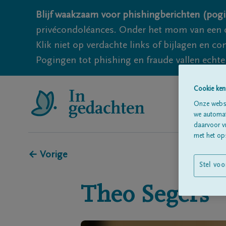
Blijf waakzaam voor phishingberichten (pogi
privécondoléances. Onder het mom van een c
Klik niet op verdachte links of bijlagen en 
Pogingen tot phishing en fraude vallen echter
Cookie ken
Onze websi
we automati
daarvoor v
met het ops
← Vorige
Stel voo
Theo
Segers