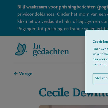
Blijf waakzaam voor phishingberichten (pogi
privécondoléances. Onder het mom van een c
Klik niet op verdachte links of bijlagen en 
Pogingen tot phishing en fraude vallen echter
Cookie ken
Onze websi
we automati
daarvoor v
met het ops
← Vorige
Stel voo
Cecile
Dewitt