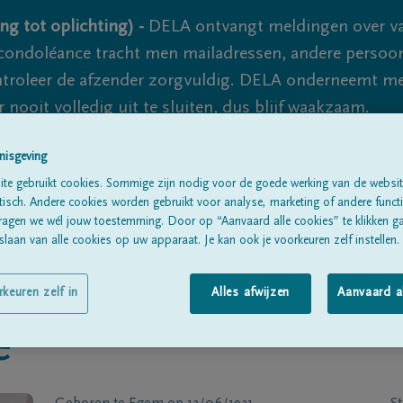
ng tot oplichting) -
DELA ontvangt meldingen over va
ondoléance tracht men mailadressen, andere persoon
controleer de afzender zorgvuldig. DELA onderneemt m
 nooit volledig uit te sluiten, dus blijf waakzaam.
nisgeving
te gebruikt cookies. Sommige zijn nodig voor de goede werking van de websit
Alle rouwberichten
Over ons
B
sch. Andere cookies worden gebruikt voor analyse, marketing of andere functio
ragen we wél jouw toestemming. Door op “Aanvaard alle cookies” te klikken g
laan van alle cookies op uw apparaat. Je kan ook je voorkeuren zelf instellen.
rkeuren zelf in
Alles afwijzen
Aanvaard a
e