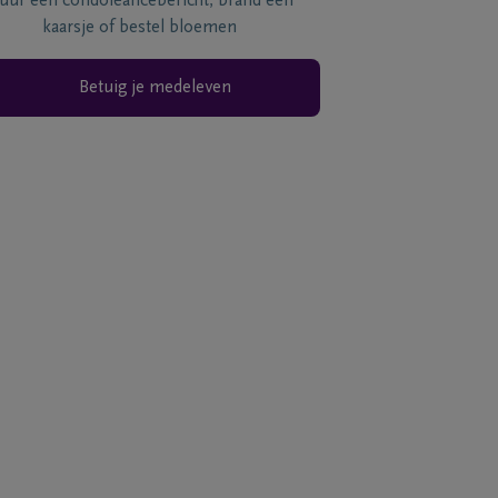
tuur een condoléancebericht, brand een
kaarsje of bestel bloemen
Betuig je medeleven