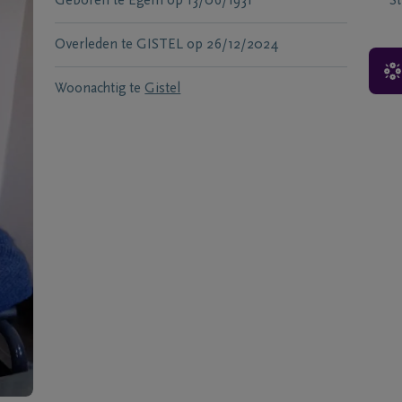
Geboren te
Egem
op
13/06/1931
S
Overleden te
GISTEL
op
26/12/2024
Woonachtig te
Gistel