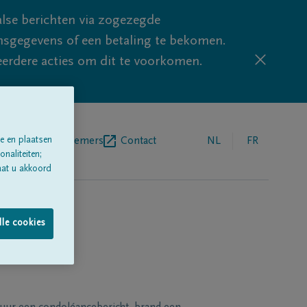
lse berichten via zogezegde
sgegevens of een betaling te bekomen.
eerdere acties om dit te voorkomen.
e en plaatsen
egrafenisondernemers
Contact
NL
FR
naliteiten;
aat u akkoord
lle cookies