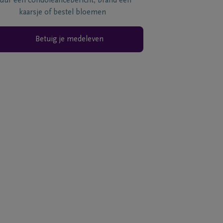
tuur een condoléancebericht, brand een
kaarsje of bestel bloemen
Betuig je medeleven