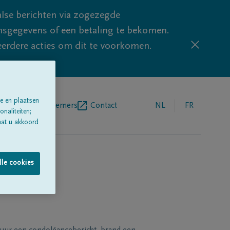
lse berichten via zogezegde
sgegevens of een betaling te bekomen.
eerdere acties om dit te voorkomen.
e en plaatsen
egrafenisondernemers
Contact
NL
FR
naliteiten;
aat u akkoord
lle cookies