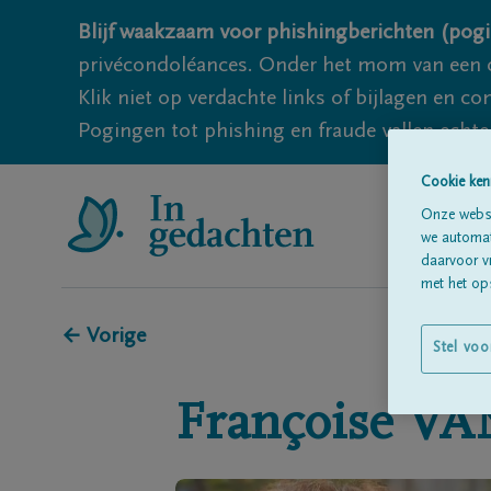
Blijf waakzaam voor phishingberichten (pogi
privécondoléances. Onder het mom van een c
Klik niet op verdachte links of bijlagen en 
Pogingen tot phishing en fraude vallen echter
Cookie ken
Onze websi
we automati
daarvoor v
met het ops
← Vorige
Stel voo
Françoise
VA