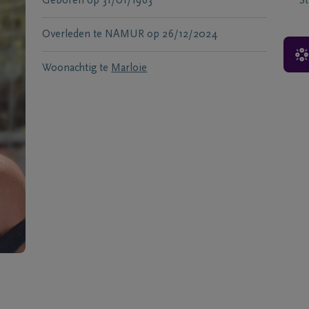
Geboren
op
31/01/1963
S
Overleden te
NAMUR
op
26/12/2024
Woonachtig te
Marloie