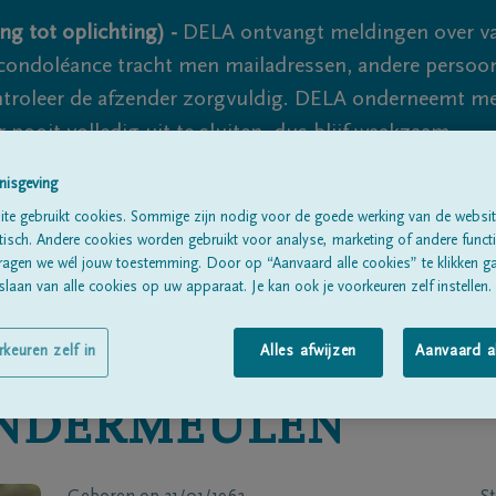
ng tot oplichting) -
DELA ontvangt meldingen over va
ondoléance tracht men mailadressen, andere persoon
controleer de afzender zorgvuldig. DELA onderneemt m
 nooit volledig uit te sluiten, dus blijf waakzaam.
nisgeving
te gebruikt cookies. Sommige zijn nodig voor de goede werking van de websit
Alle rouwberichten
Over ons
B
sch. Andere cookies worden gebruikt voor analyse, marketing of andere functio
ragen we wél jouw toestemming. Door op “Aanvaard alle cookies” te klikken g
laan van alle cookies op uw apparaat. Je kan ook je voorkeuren zelf instellen.
rkeuren zelf in
Alles afwijzen
Aanvaard a
NDERMEULEN