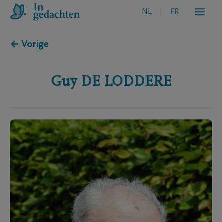
NL
FR
← Vorige
Guy
DE LODDERE