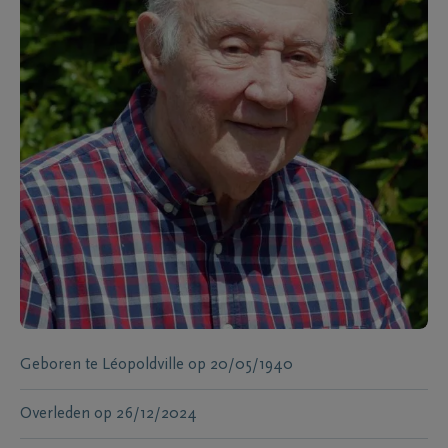
Geboren te
Léopoldville
op
20/05/1940
Overleden
op
26/12/2024