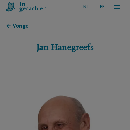
NL
FR
← Vorige
Jan
Hanegreefs