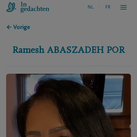
NL
FR
← Vorige
Ramesh
ABASZADEH POR