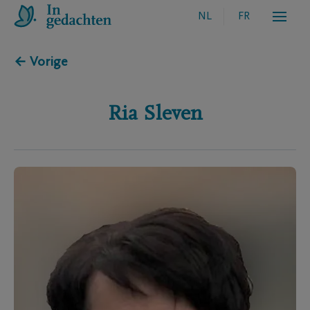
NL
FR
← Vorige
Ria
Sleven