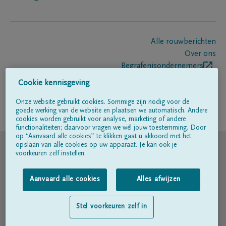
Alle rouwberichten
Over ons
Begrafenisondernemers
Contact
Cookie kennisgeving
Onze website gebruikt cookies. Sommige zijn nodig voor de
goede werking van de website en plaatsen we automatisch. Andere
Volg ons op
cookies worden gebruikt voor analyse, marketing of andere
functionaliteiten; daarvoor vragen we wél jouw toestemming. Door
op “Aanvaard alle cookies” te klikken gaat u akkoord met het
© DELA
opslaan van alle cookies op uw apparaat. Je kan ook je
voorkeuren zelf instellen.
Gebruiksvoorwaarden
Aanvaard alle cookies
Alles afwijzen
Privacyverklaring
Stel voorkeuren zelf in
Toegankelijkheidsverklaring