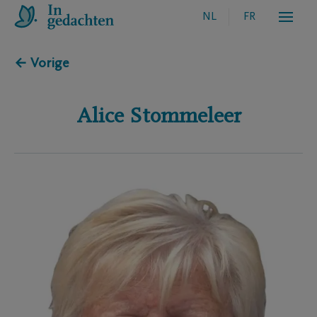
NL
FR
← Vorige
Alice
Stommeleer