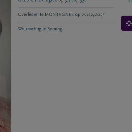
Geboren te
Ougrée
op
31/08/1938
S
Overleden te
MONTEGNÉE
op
26/12/2025
Woonachtig te
Seraing