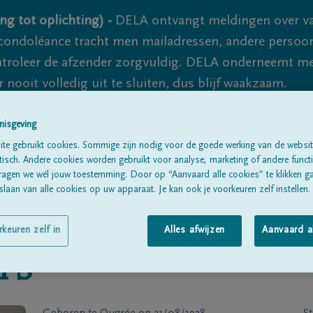
ng tot oplichting) -
DELA ontvangt meldingen over va
ondoléance tracht men mailadressen, andere persoon
controleer de afzender zorgvuldig. DELA onderneemt m
 nooit volledig uit te sluiten, dus blijf waakzaam.
nisgeving
Alle rouwberichten
Over ons
B
te gebruikt cookies. Sommige zijn nodig voor de goede werking van de websit
sch. Andere cookies worden gebruikt voor analyse, marketing of andere functio
ragen we wél jouw toestemming. Door op “Aanvaard alle cookies” te klikken g
laan van alle cookies op uw apparaat. Je kan ook je voorkeuren zelf instellen.
rkeuren zelf in
Alles afwijzen
Aanvaard a
FS