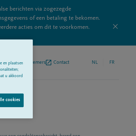
lse berichten via zogezegde
sgegevens of een betaling te bekomen.
eerdere acties om dit te voorkomen.
egrafenisondernemers
Contact
NL
FR
e en plaatsen
naliteiten;
aat u akkoord
lle cookies