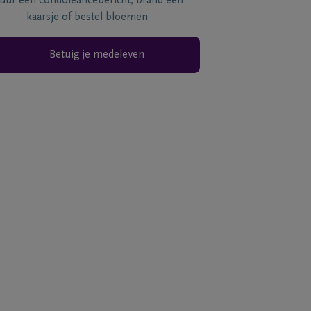
tuur een condoléancebericht, brand een
kaarsje of bestel bloemen
Betuig je medeleven