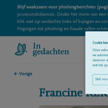
Blijf waakzaam voor phishingberichten (pogi
privécondoléances. Onder het mom van een c
Klik niet op verdachte links of bijlagen en 
Pogingen tot phishing en fraude vallen echter
Cookie ken
Onze websi
we automati
daarvoor v
met het ops
← Vorige
Stel voo
Francine
KER