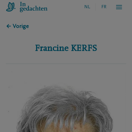
NL
FR
← Vorige
Francine
KERFS