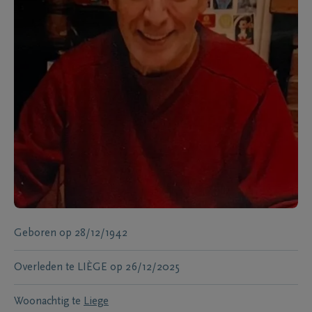
Geboren
op
28/12/1942
Overleden te
LIÈGE
op
26/12/2025
Woonachtig te
Liege