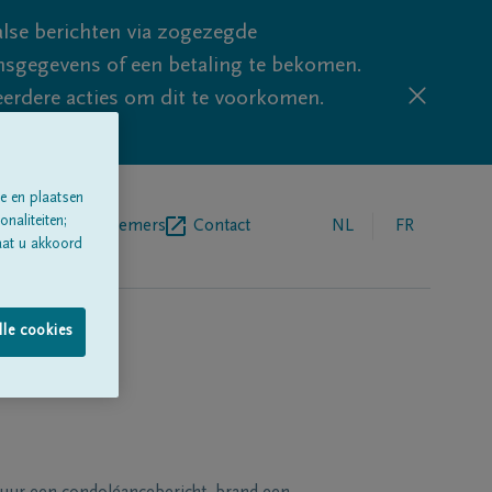
lse berichten via zogezegde
sgegevens of een betaling te bekomen.
eerdere acties om dit te voorkomen.
e en plaatsen
naliteiten;
egrafenisondernemers
Contact
NL
FR
aat u akkoord
lle cookies