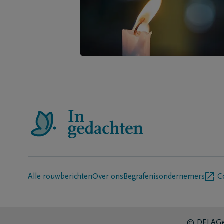
Alle rouwberichten
Over ons
Begrafenisondernemers
C
© DELA
Ge