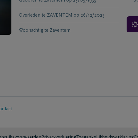
Geboren te
Zaventem
op
25/09/1935
S
Overleden te
ZAVENTEM
op
26/12/2025
Woonachtig te
Zaventem
ontact
bruiksvoorwaarden
Privacyverklaring
Toegankelijkheidsverklaring
C