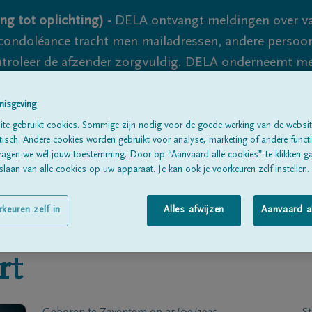
ng tot oplichting) -
DELA ontvangt meldingen over va
ondoléance tracht men mailadressen, andere persoon
controleer de afzender zorgvuldig. DELA onderneemt m
 nooit volledig uit te sluiten, dus blijf waakzaam.
nisgeving
te gebruikt cookies. Sommige zijn nodig voor de goede werking van de websit
sch. Andere cookies worden gebruikt voor analyse, marketing of andere functio
Alle rouwberichten
Over ons
B
ragen we wél jouw toestemming. Door op “Aanvaard alle cookies” te klikken g
laan van alle cookies op uw apparaat. Je kan ook je voorkeuren zelf instellen.
rkeuren zelf in
Alles afwijzen
Aanvaard a
rt