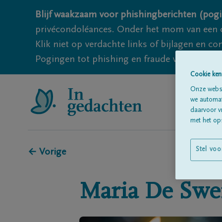
Blijf waakzaam voor phishingberichten (pogi
privécondoléances. Onder het mom van een c
Klik niet op verdachte links of bijlagen en 
Pogingen tot phishing en fraude vallen echter
Cookie ken
Onze websi
we automati
daarvoor v
met het ops
Stel voo
← Vorige
Maria
De Swe