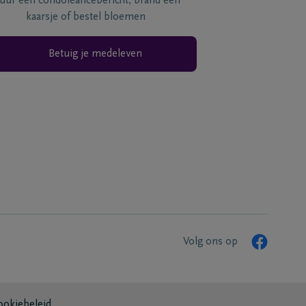
tuur een condoléancebericht, brand een
kaarsje of bestel bloemen
Betuig je medeleven
Volg ons op
ookiebeleid