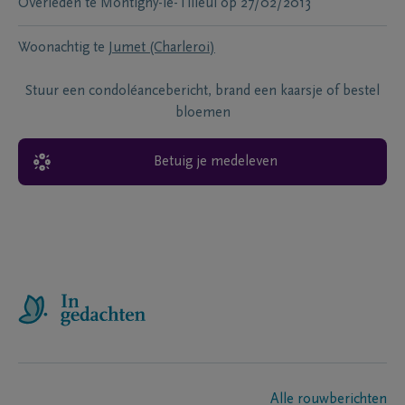
Overleden te
Montigny-le-Tilleul
op
27/02/2013
Woonachtig te
Jumet (Charleroi)
Stuur een condoléancebericht, brand een kaarsje of bestel
bloemen
Betuig je medeleven
Alle rouwberichten