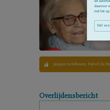
we automati
daarvoor v
met het ops
Stel voo
Jacques tortelboom, Patrick De R
Overlijdensbericht