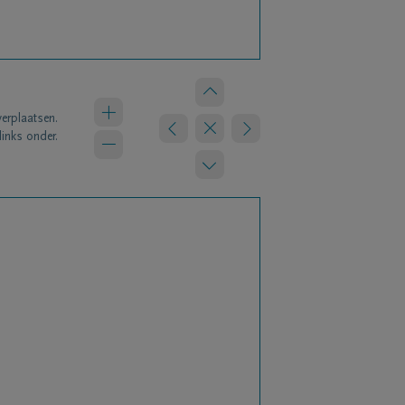
verplaatsen.
links onder.