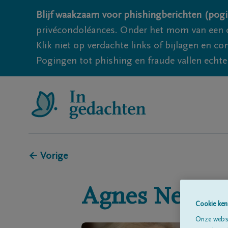
Blijf waakzaam voor phishingberichten (pogi
privécondoléances. Onder het mom van een c
Klik niet op verdachte links of bijlagen en 
Pogingen tot phishing en fraude vallen echter
← Vorige
Agnes
Neckeb
Cookie ken
Onze websi