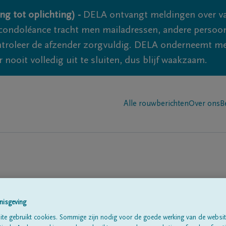
ng tot oplichting) -
DELA ontvangt meldingen over va
ondoléance tracht men mailadressen, andere persoon
controleer de afzender zorgvuldig. DELA onderneemt m
 nooit volledig uit te sluiten, dus blijf waakzaam.
Alle rouwberichten
Over ons
B
roeck
nisgeving
te gebruikt cookies. Sommige zijn nodig voor de goede werking van de websit