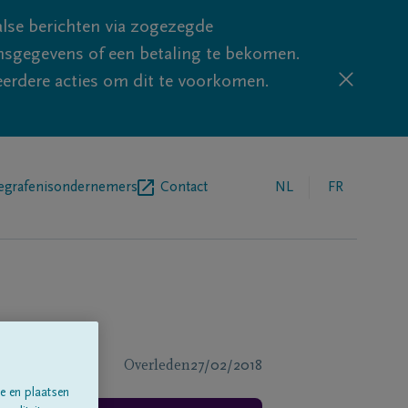
lse berichten via zogezegde
sgegevens of een betaling te bekomen.
eerdere acties om dit te voorkomen.
egrafenisondernemers
Contact
NL
FR
Overleden
27/02/2018
e en plaatsen