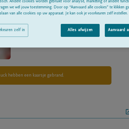
Geboren te
Zottegem
op
13/12/1931
sch. Andere cookies worden gebruikt voor analyse, marketing of andere functio
ragen we wél jouw toestemming. Door op “Aanvaard alle cookies” te klikken g
laan van alle cookies op uw apparaat. Je kan ook je voorkeuren zelf instellen.
Overleden te
Zottegem
op
27/02/2018
Woonachtig te
Zottegem
rkeuren zelf in
Alles afwijzen
Aanvaard a
ouck
hebben een kaarsje gebrand.