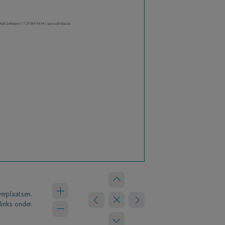
verplaatsen.
links onder.