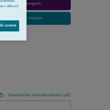
naliteiten;
Rouwregister
aat u akkoord
Digitaal kaarsje branden
lle cookies
Download het overlijdensbericht (pdf)