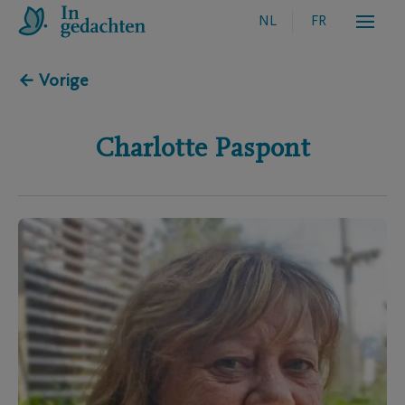
NL
FR
← Vorige
Charlotte
Paspont