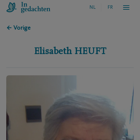
NL
FR
← Vorige
Elisabeth
HEUFT