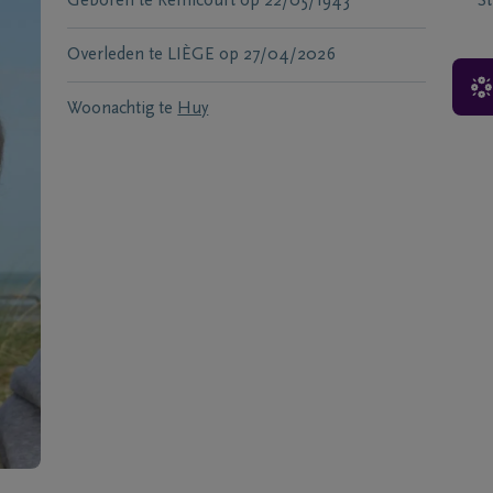
Geboren te
Remicourt
op
22/05/1943
S
Overleden te
LIÈGE
op
27/04/2026
Woonachtig te
Huy