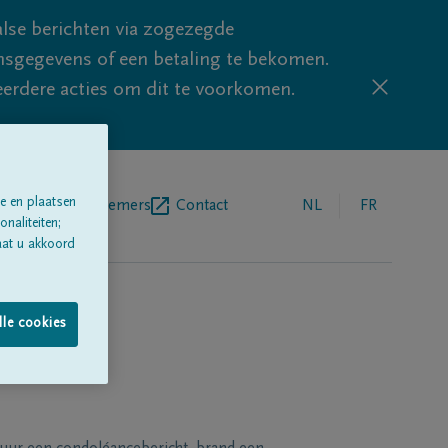
lse berichten via zogezegde
sgegevens of een betaling te bekomen.
eerdere acties om dit te voorkomen.
e en plaatsen
egrafenisondernemers
Contact
NL
FR
naliteiten;
aat u akkoord
lle cookies