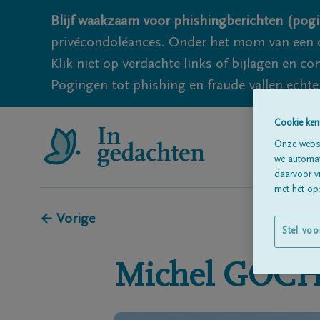
Blijf waakzaam voor phishingberichten (pogi
privécondoléances. Onder het mom van een c
Klik niet op verdachte links of bijlagen en 
Pogingen tot phishing en fraude vallen echter
Cookie ken
Onze websi
we automati
daarvoor v
met het ops
← Vorige
Stel voo
Michel
GOCH