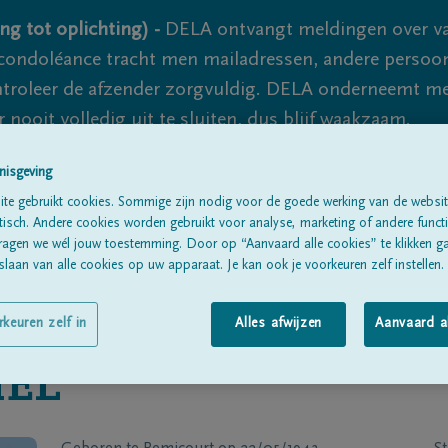
ng tot oplichting) -
DELA ontvangt meldingen over va
ondoléance tracht men mailadressen, andere persoon
controleer de afzender zorgvuldig. DELA onderneemt m
 nooit volledig uit te sluiten, dus blijf waakzaam.
nisgeving
te gebruikt cookies. Sommige zijn nodig voor de goede werking van de websit
Alle rouwberichten
Over ons
B
sch. Andere cookies worden gebruikt voor analyse, marketing of andere functio
ragen we wél jouw toestemming. Door op “Aanvaard alle cookies” te klikken g
laan van alle cookies op uw apparaat. Je kan ook je voorkeuren zelf instellen.
rkeuren zelf in
Alles afwijzen
Aanvaard a
EL