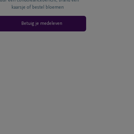
tuur een condoléancebericht, brand een
kaarsje of bestel bloemen
Betuig je medeleven