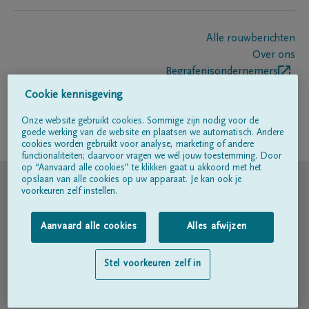
Alle rouwberichten
Over ons
Begrafenisondernemers
Contact
Cookie kennisgeving
Onze website gebruikt cookies. Sommige zijn nodig voor de
goede werking van de website en plaatsen we automatisch. Andere
Volg ons op
cookies worden gebruikt voor analyse, marketing of andere
functionaliteiten; daarvoor vragen we wél jouw toestemming. Door
op “Aanvaard alle cookies” te klikken gaat u akkoord met het
© DELA
opslaan van alle cookies op uw apparaat. Je kan ook je
voorkeuren zelf instellen.
Gebruiksvoorwaarden
Aanvaard alle cookies
Alles afwijzen
Privacyverklaring
Stel voorkeuren zelf in
Toegankelijkheidsverklaring
Cookiebeleid