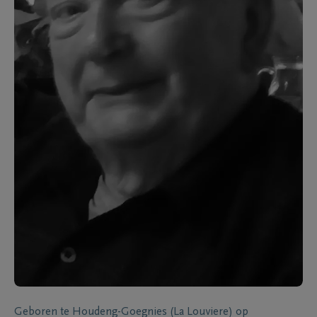
Geboren te
Houdeng-Goegnies (La Louviere)
op