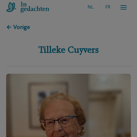
NL
FR
← Vorige
Tilleke
Cuyvers