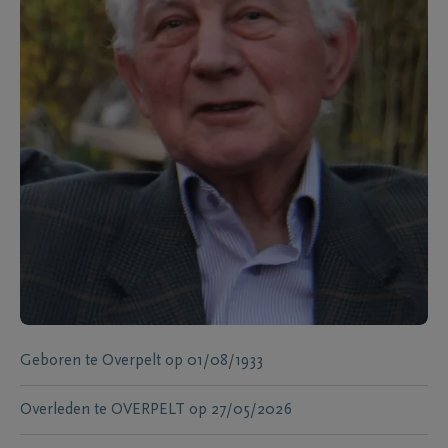
Geboren te
Overpelt
op
01/08/1933
Overleden te
OVERPELT
op
27/05/2026