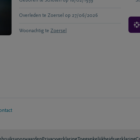
Geboren te
Schoten
op
18/02/1939
S
Overleden te
Zoersel
op
27/06/2026
Woonachtig te
Zoersel
ontact
bruiksvoorwaarden
Privacyverklaring
Toegankelijkheidsverklaring
C