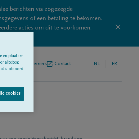
lse berichten via zogezegde
sgegevens of een betaling te bekomen.
eerdere acties om dit te voorkomen.
e en plaatsen
naliteiten;
egrafenisondernemers
Contact
NL
FR
aat u akkoord
lle cookies