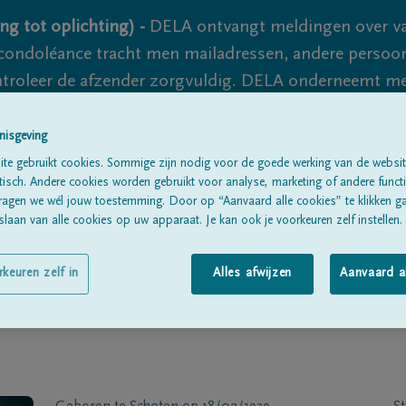
ng tot oplichting) -
DELA ontvangt meldingen over va
ondoléance tracht men mailadressen, andere persoon
controleer de afzender zorgvuldig. DELA onderneemt m
 nooit volledig uit te sluiten, dus blijf waakzaam.
nisgeving
te gebruikt cookies. Sommige zijn nodig voor de goede werking van de websit
sch. Andere cookies worden gebruikt voor analyse, marketing of andere functio
Alle rouwberichten
Over ons
B
ragen we wél jouw toestemming. Door op “Aanvaard alle cookies” te klikken g
laan van alle cookies op uw apparaat. Je kan ook je voorkeuren zelf instellen.
rkeuren zelf in
Alles afwijzen
Aanvaard a