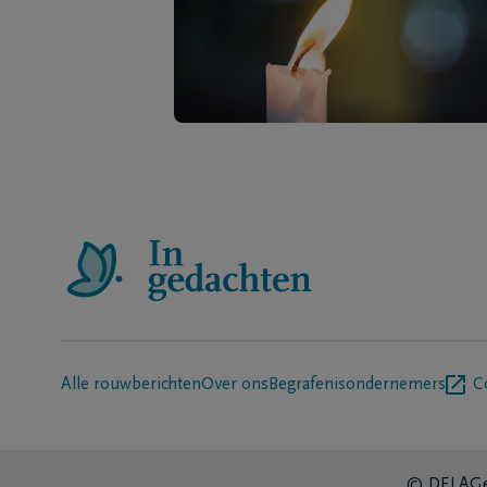
Alle rouwberichten
Over ons
Begrafenisondernemers
C
© DELA
Ge