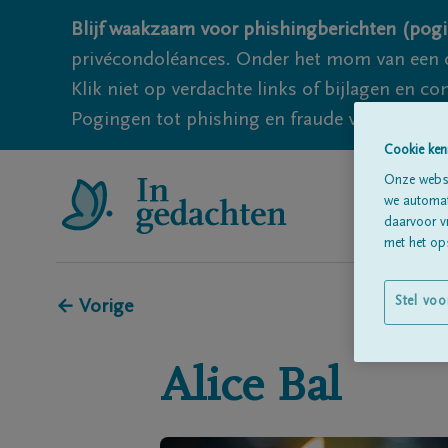
Blijf waakzaam voor phishingberichten (pogi
privécondoléances. Onder het mom van een c
Klik niet op verdachte links of bijlagen en 
Pogingen tot phishing en fraude vallen echter
Cookie ken
Onze websi
we automati
daarvoor v
met het ops
Stel voo
← Vorige
Alice
Bal