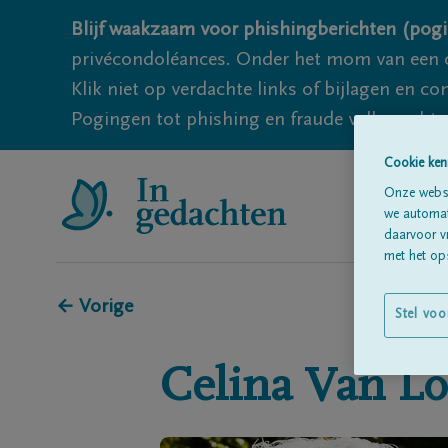
Blijf waakzaam voor phishingberichten (pogi
privécondoléances. Onder het mom van een c
Klik niet op verdachte links of bijlagen en 
Pogingen tot phishing en fraude vallen echter
Cookie ken
Onze websi
we automati
daarvoor v
met het ops
← Vorige
Stel voo
Celina
Van L