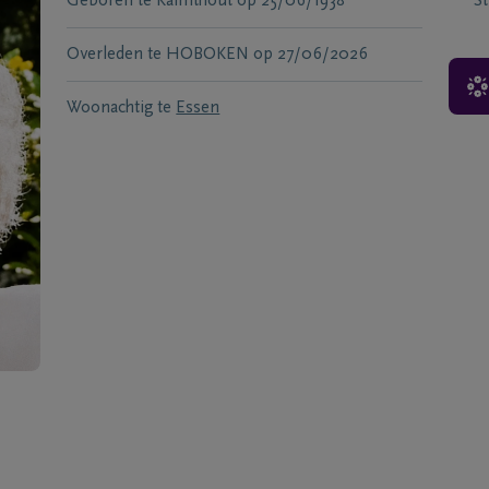
Geboren te
Kalmthout
op
25/06/1938
S
Overleden te
HOBOKEN
op
27/06/2026
Woonachtig te
Essen