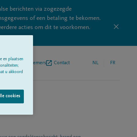
lse berichten via zogezegde
sgegevens of een betaling te bekomen.
eerdere acties om dit te voorkomen.
e en plaatsen
egrafenisondernemers
Contact
NL
FR
naliteiten;
aat u akkoord
lle cookies