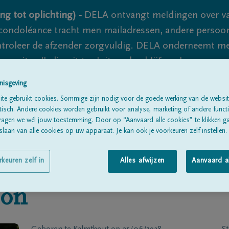
ng tot oplichting) -
DELA ontvangt meldingen over va
ondoléance tracht men mailadressen, andere persoon
controleer de afzender zorgvuldig. DELA onderneemt m
 nooit volledig uit te sluiten, dus blijf waakzaam.
nisgeving
te gebruikt cookies. Sommige zijn nodig voor de goede werking van de websit
Alle rouwberichten
Over ons
B
sch. Andere cookies worden gebruikt voor analyse, marketing of andere functio
ragen we wél jouw toestemming. Door op “Aanvaard alle cookies” te klikken g
laan van alle cookies op uw apparaat. Je kan ook je voorkeuren zelf instellen.
rkeuren zelf in
Alles afwijzen
Aanvaard a
oon