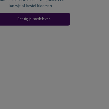
tuur een condoléancebericht, brand een
kaarsje of bestel bloemen
Betuig je medeleven