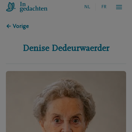
NL
FR
← Vorige
Denise
Dedeurwaerder