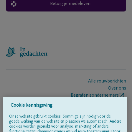
Betuig je medeleven
Alle rouwberichten
Over ons
Begrafenisondernemers
Contact
Cookie kennisgeving
Onze website gebruikt cookies. Sommige zijn nodig voor de
goede werking van de website en plaatsen we automatisch. Andere
Volg ons op
cookies worden gebruikt voor analyse, marketing of andere
functionaliteiten; daarvoor vragen we wél jouw toestemming. Door